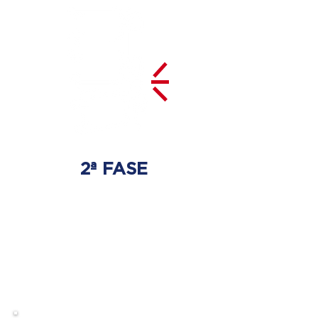
2ª FASE
DESCOMPRESSÃO
DO DISCO
Irá ser tratado a hérnia de disco
com as devidas técnicas
especializadas.