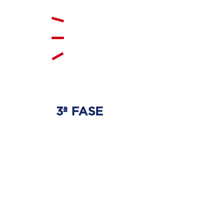
3ª FASE
FORTALECIMENTO
E ESTABILIZAÇÃO
Será realizado exercícios
específicos para a coluna para
que não ocorra regressão dos
discos