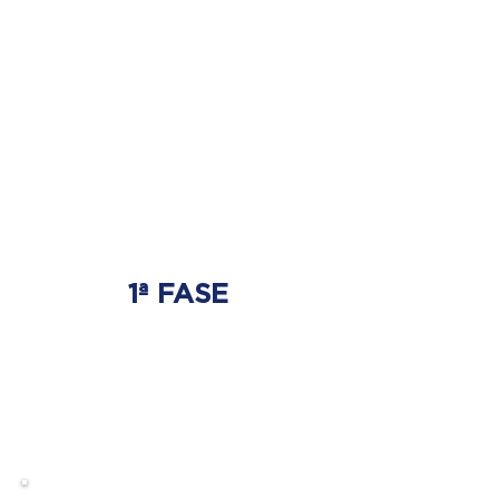
1ª FASE
AJUSTE BIOMECÂNICO
É onde será tratada
a origem do problema.
Onde nasce a hérnia de disco.