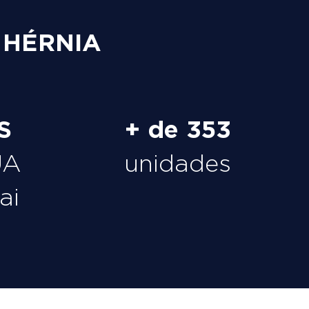
 HÉRNIA
S
+ de 353
UA
unidades
ai