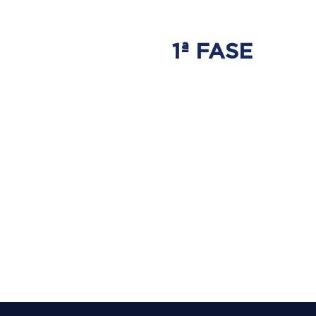
1ª FASE
AJUSTE
BIOMECÂNICO
É onde será tratada
a origem do problema.
Onde nasce a hérnia de disco.