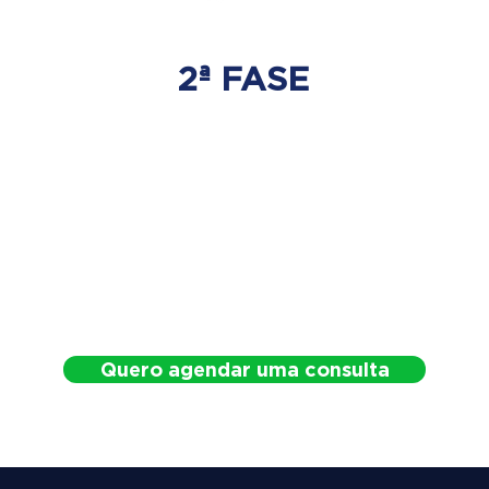
2ª FASE
DESCOMPRESSÃO
DO DISCO
Irá ser tratado a hérnia de disco
com as devidas técnicas
especializadas.
Quero agendar uma consulta