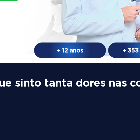
+ 12 anos
+ 353
ue sinto tanta dores nas c