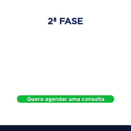
2ª FASE
DESCOMPRESSÃO
DO DISCO
Irá ser tratado a hérnia de disco
com as devidas técnicas
especializadas.
Quero agendar uma consulta