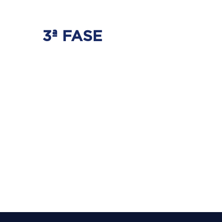
3ª FASE
FORTALECIMENTO
E ESTABILIZAÇÃO
Será realizado exercícios
específicos para a coluna para que
não ocorra regressão dos discos