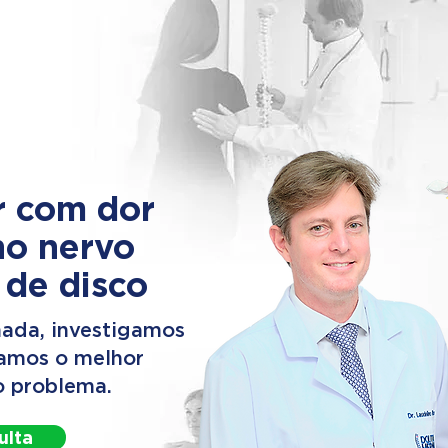
r com dor
no nervo
 de disco
ada, investigamos
camos o melhor
o problema.
ulta