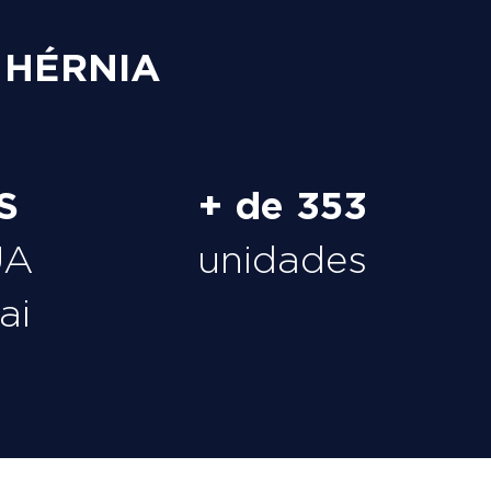
 HÉRNIA
S
+ de 353
UA
unidades
ai