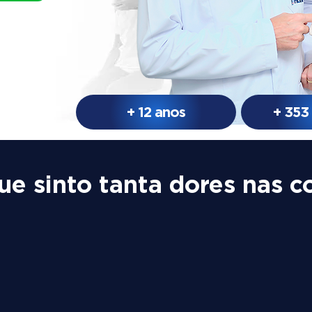
+ 12 anos
+ 353
ue sinto tanta dores nas c