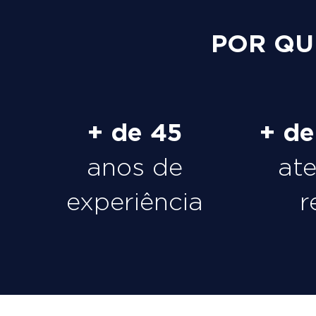
POR QU
+ de 45
+ d
anos de
at
experiência
r