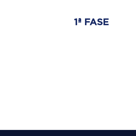
1ª FASE
AJUSTE
BIOMECÂNICO
É onde será tratada
a origem do problema.
Onde nasce a hérnia de disco.