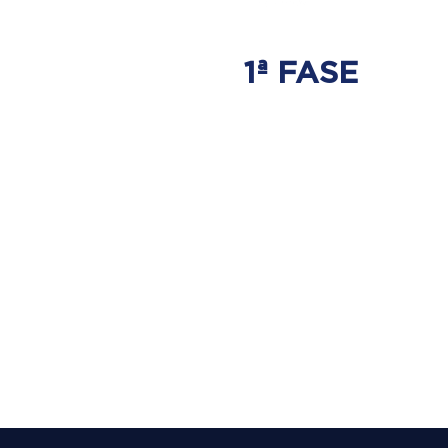
1ª FASE
AJUSTE
BIOMECÂNICO
É onde será tratada
a origem do problema.
Onde nasce a hérnia de disco.