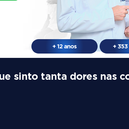
+ 12 anos
+ 353
ue sinto tanta dores nas c