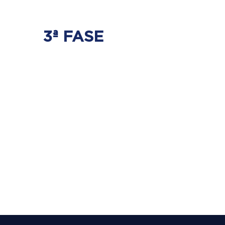
3ª FASE
FORTALECIMENTO
E ESTABILIZAÇÃO
Será realizado exercícios
específicos para a coluna para que
não ocorra regressão dos discos