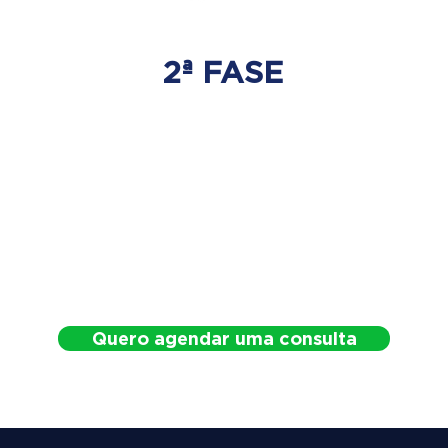
2ª FASE
DESCOMPRESSÃO
DO DISCO
Irá ser tratado a hérnia de disco
com as devidas técnicas
especializadas.
Quero agendar uma consulta