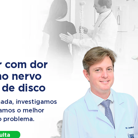
r com dor
no nervo
 de disco
ada, investigamos
camos o melhor
o problema.
ulta