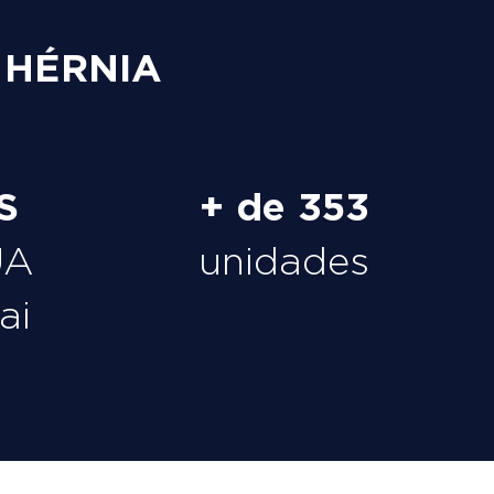
 HÉRNIA
S
+ de 353
UA
unidades
ai