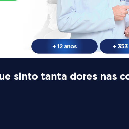
+ 12 anos
+ 353
ue sinto tanta dores nas c