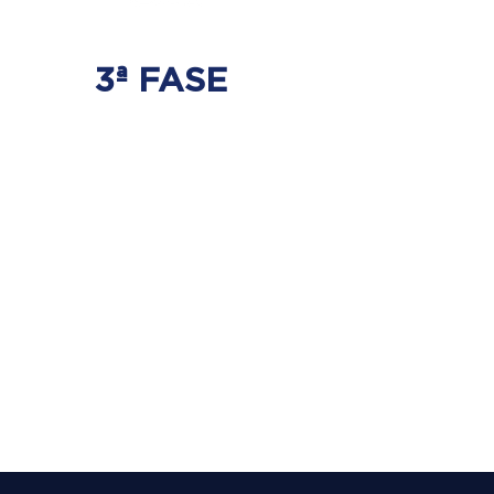
3ª FASE
FORTALECIMENTO
E ESTABILIZAÇÃO
Será realizado exercícios
específicos para a coluna para que
não ocorra regressão dos discos