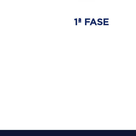
1ª FASE
AJUSTE
BIOMECÂNICO
É onde será tratada
a origem do problema.
Onde nasce a hérnia de disco.