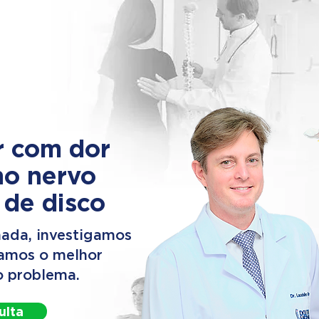
r com dor
no nervo
 de disco
ada, investigamos
camos o melhor
o problema.
ulta