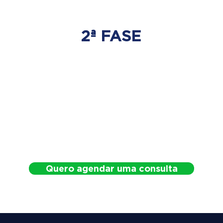
2ª FASE
DESCOMPRESSÃO
DO DISCO
Irá ser tratado a hérnia de disco
com as devidas técnicas
especializadas.
Quero agendar uma consulta