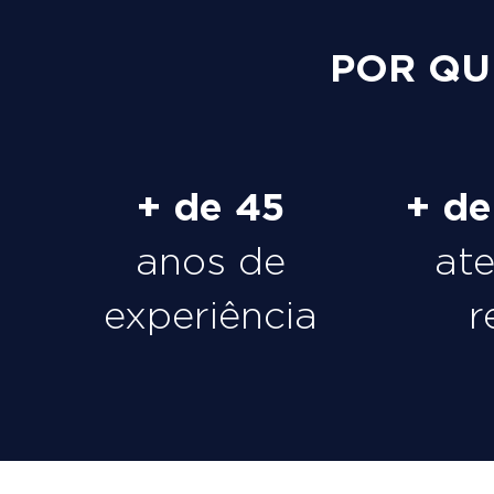
POR QU
+ de 45
+ d
anos de
at
experiência
r