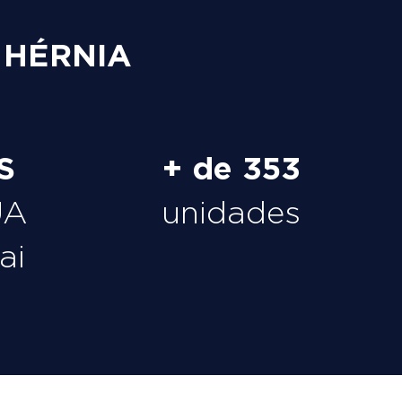
 HÉRNIA
S
+ de 353
UA
unidades
ai