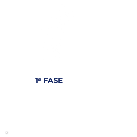
1ª FASE
AJUSTE BIOMECÂNICO
É onde será tratada
a origem do problema.
Onde nasce a hérnia de disco.