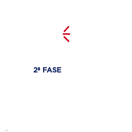
2ª FASE
DESCOMPRESSÃO
DO DISCO
Irá ser tratado a hérnia de disco
com as devidas técnicas
especializadas.