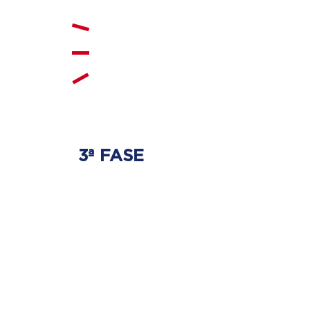
3ª FASE
FORTALECIMENTO
E ESTABILIZAÇÃO
Será realizado exercícios
específicos para a coluna para
que não ocorra regressão dos
discos