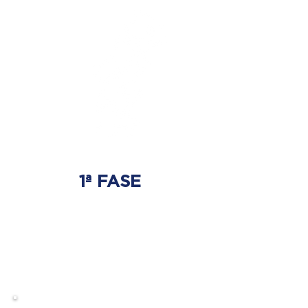
1ª FASE
AJUSTE BIOMECÂNICO
É onde será tratada
a origem do problema.
Onde nasce a hérnia de disco.