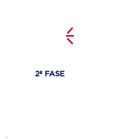
2ª FASE
DESCOMPRESSÃO
DO DISCO
Irá ser tratado a hérnia de disco
com as devidas técnicas
especializadas.