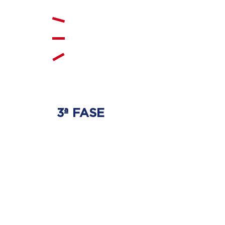
3ª FASE
FORTALECIMENTO
E ESTABILIZAÇÃO
Será realizado exercícios
específicos para a coluna para
que não ocorra regressão dos
discos