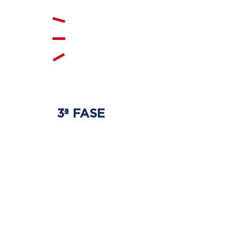
3ª FASE
FORTALECIMENTO
E ESTABILIZAÇÃO
Será realizado exercícios
específicos para a coluna para
que não ocorra regressão dos
discos