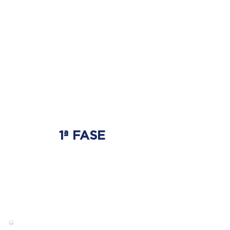
1ª FASE
AJUSTE BIOMECÂNICO
É onde será tratada
a origem do problema.
Onde nasce a hérnia de disco.