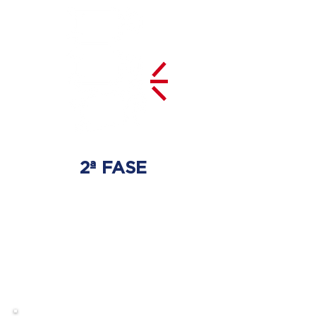
2ª FASE
DESCOMPRESSÃO
DO DISCO
Irá ser tratado a hérnia de disco
com as devidas técnicas
especializadas.