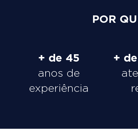
POR QU
+ de 45
+ d
anos de
at
experiência
r