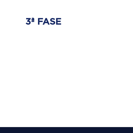
3ª FASE
FORTALECIMENTO
E ESTABILIZAÇÃO
Será realizado exercícios
específicos para a coluna para que
não ocorra regressão dos discos