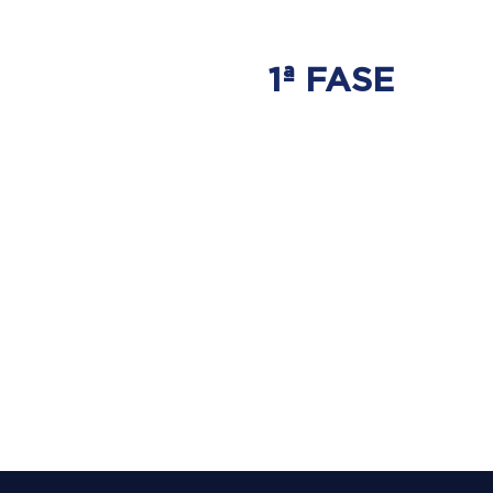
1ª FASE
AJUSTE
BIOMECÂNICO
É onde será tratada
a origem do problema.
Onde nasce a hérnia de disco.