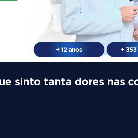
+ 12 anos
+ 353
ue sinto tanta dores nas c