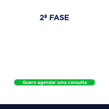
2ª FASE
DESCOMPRESSÃO
DO DISCO
Irá ser tratado a hérnia de disco
com as devidas técnicas
especializadas.
Quero agendar uma consulta