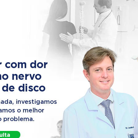
r com dor
no nervo
 de disco
ada, investigamos
camos o melhor
o problema.
ulta