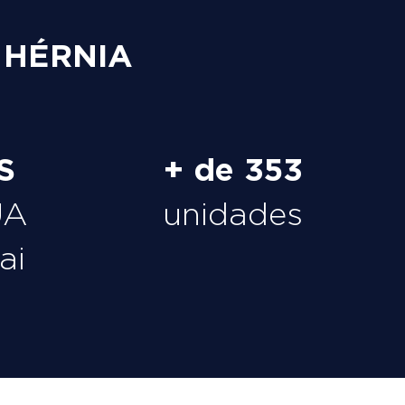
 HÉRNIA
S
+ de 353
UA
unidades
ai