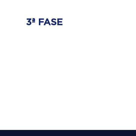
3ª FASE
FORTALECIMENTO
E ESTABILIZAÇÃO
Será realizado exercícios
específicos para a coluna para que
não ocorra regressão dos discos