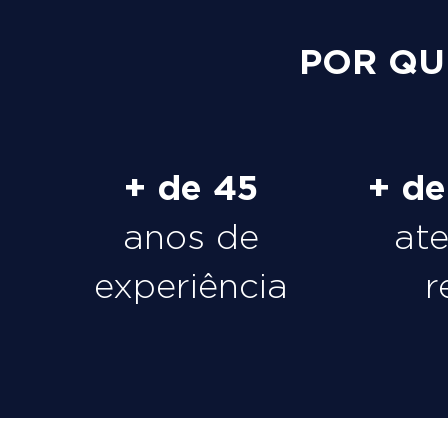
POR QU
+ de 45
+ d
anos de
at
experiência
r