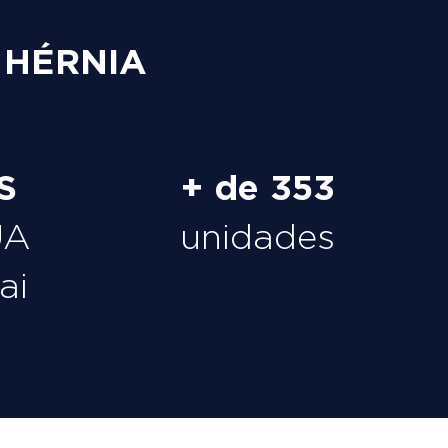
 HÉRNIA
S
+ de 353
UA
unidades
ai