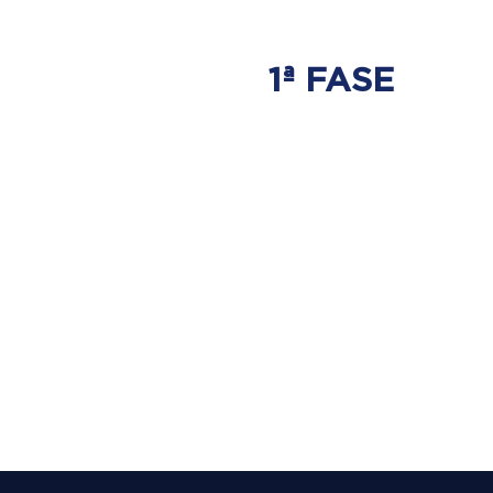
1ª FASE
AJUSTE
BIOMECÂNICO
É onde será tratada
a origem do problema.
Onde nasce a hérnia de disco.