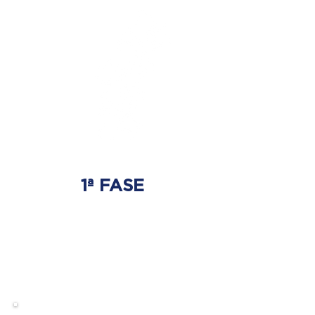
1ª FASE
AJUSTE BIOMECÂNICO
É onde será tratada
a origem do problema.
Onde nasce a hérnia de disco.