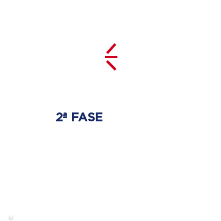
2ª FASE
DESCOMPRESSÃO
DO DISCO
Irá ser tratado a hérnia de disco
com as devidas técnicas
especializadas.