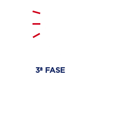
3ª FASE
FORTALECIMENTO
E ESTABILIZAÇÃO
Será realizado exercícios
específicos para a coluna para
que não ocorra regressão dos
discos