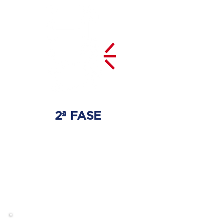
2ª FASE
DESCOMPRESSÃO
DO DISCO
Irá ser tratado a hérnia de disco
com as devidas técnicas
especializadas.