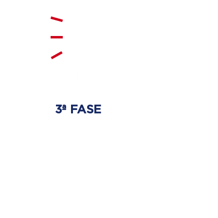
3ª FASE
FORTALECIMENTO
E ESTABILIZAÇÃO
Será realizado exercícios
específicos para a coluna para
que não ocorra regressão dos
discos