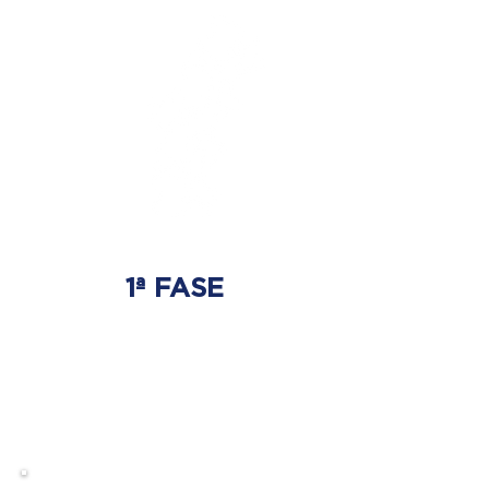
1ª FASE
AJUSTE BIOMECÂNICO
É onde será tratada
a origem do problema.
Onde nasce a hérnia de disco.