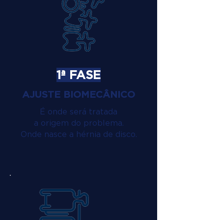
1ª FASE
AJUSTE BIOMECÂNICO
É onde será tratada
a origem do problema.
Onde nasce a hérnia de disco.