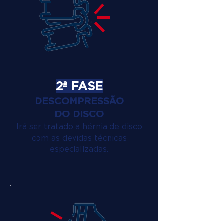
2ª FASE
DESCOMPRESSÃO
DO DISCO
Irá ser tratado a hérnia de disco
com as devidas técnicas
especializadas.