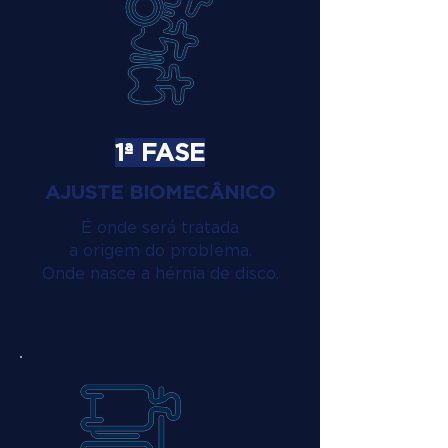
1ª FASE
AJUSTE BIOMECÂNICO
É onde será tratada
a origem do problema.
Onde nasce a hérnia de disco.