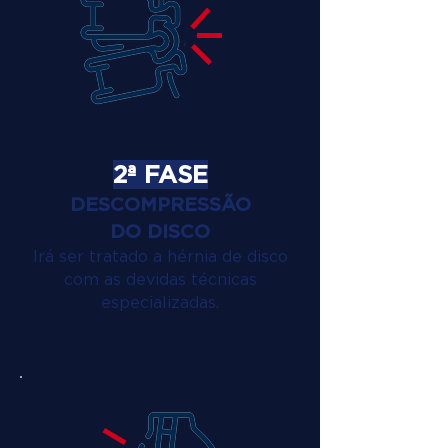
2ª FASE
DESCOMPRESSÃO
DO DISCO
Irá ser tratado a hérnia de disco
com as devidas técnicas
especializadas.