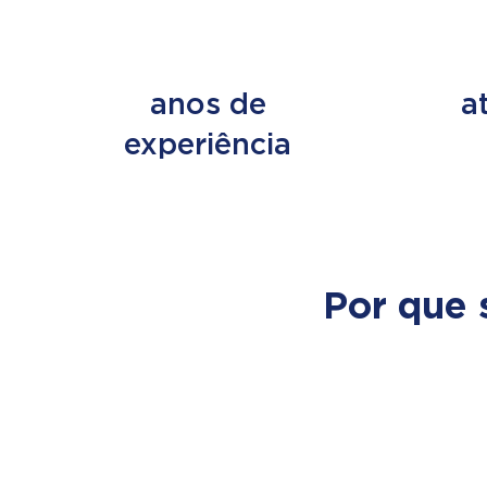
+ de 45
+ d
anos de
a
experiência
Por que 