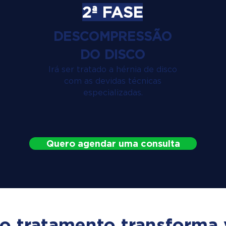
2ª FASE
DESCOMPRESSÃO
DO DISCO
Irá ser tratado a hérnia de disco
com as devidas técnicas
especializadas.
Quero agendar uma consulta
o tratamento transforma 