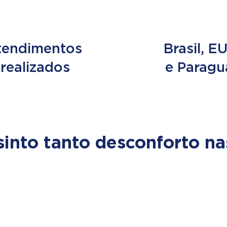
e 2 MILHÕES
3 PAÍS
tendimentos
Brasil, E
realizados
e Paragu
sinto tanto desconforto na