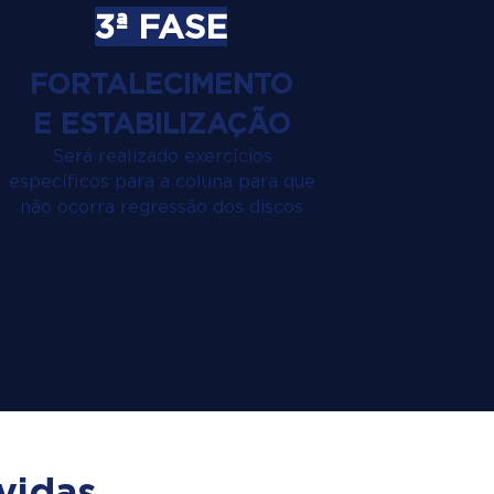
3ª FASE
FORTALECIMENTO
E ESTABILIZAÇÃO
Será realizado exercícios
específicos para a coluna para que
não ocorra regressão dos discos
vidas