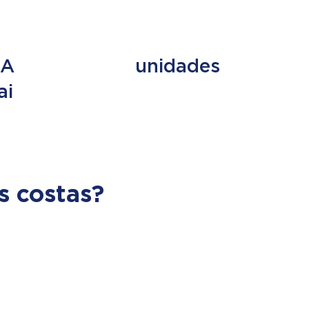
ES
+ de 353
UA
unidades
ai
s costas?