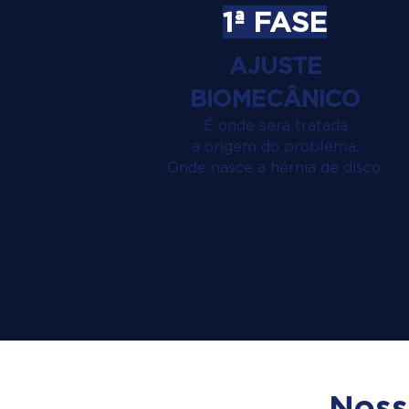
1ª FASE
AJUSTE
BIOMECÂNICO
É onde será tratada
a origem do problema.
Onde nasce a hérnia de disco.
Noss