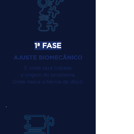
1ª FASE
AJUSTE BIOMECÂNICO
É onde será tratada
a origem do problema.
Onde nasce a hérnia de disco.