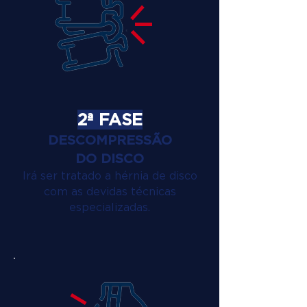
2ª FASE
DESCOMPRESSÃO
DO DISCO
Irá ser tratado a hérnia de disco
com as devidas técnicas
especializadas.