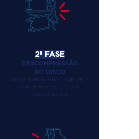
2ª FASE
DESCOMPRESSÃO
DO DISCO
Irá ser tratado a hérnia de disco
com as devidas técnicas
especializadas.