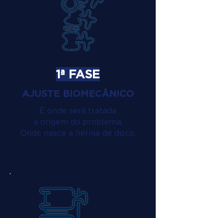
1ª FASE
AJUSTE BIOMECÂNICO
É onde será tratada
a origem do problema.
Onde nasce a hérnia de disco.