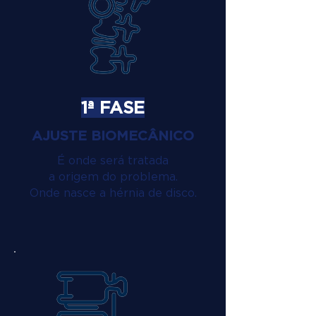
1ª FASE
AJUSTE BIOMECÂNICO
É onde será tratada
a origem do problema.
Onde nasce a hérnia de disco.