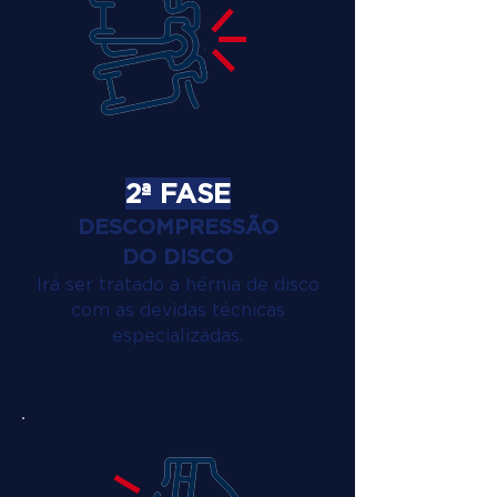
2ª FASE
DESCOMPRESSÃO
DO DISCO
Irá ser tratado a hérnia de disco
com as devidas técnicas
especializadas.