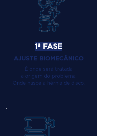
1ª FASE
AJUSTE BIOMECÂNICO
É onde será tratada
a origem do problema.
Onde nasce a hérnia de disco.