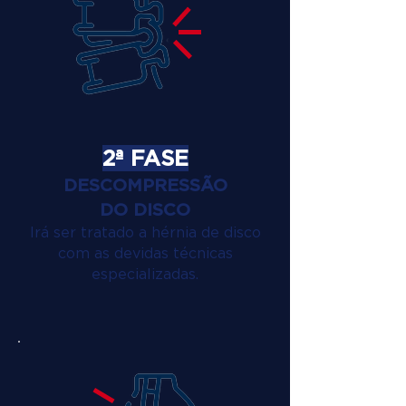
2ª FASE
DESCOMPRESSÃO
DO DISCO
Irá ser tratado a hérnia de disco
com as devidas técnicas
especializadas.