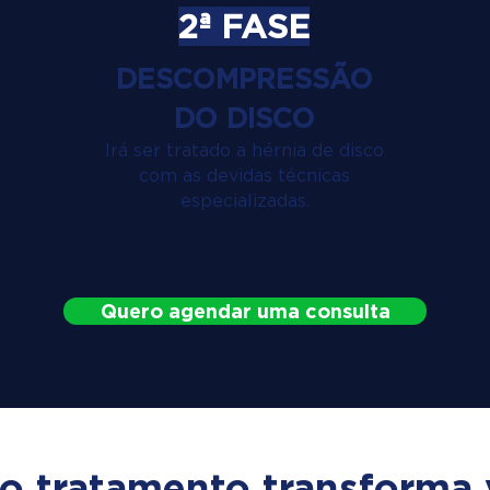
2ª FASE
DESCOMPRESSÃO
DO DISCO
Irá ser tratado a hérnia de disco
com as devidas técnicas
especializadas.
Quero agendar uma consulta
o tratamento transforma 