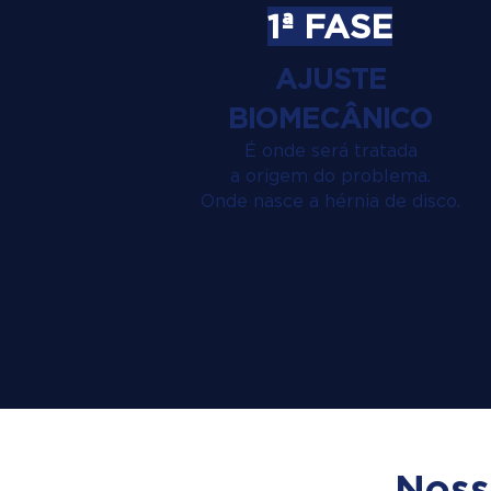
1ª FASE
AJUSTE
BIOMECÂNICO
É onde será tratada
a origem do problema.
Onde nasce a hérnia de disco.
Noss