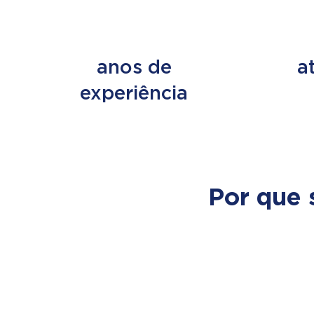
+ de 45
+ d
anos de
a
experiência
Por que 