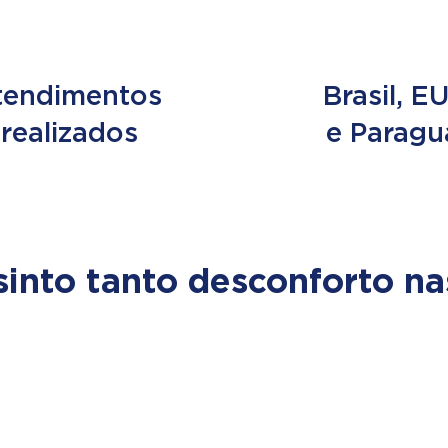
e 2 MILHÕES
3 PAÍS
tendimentos
Brasil, E
realizados
e Paragu
sinto tanto desconforto na