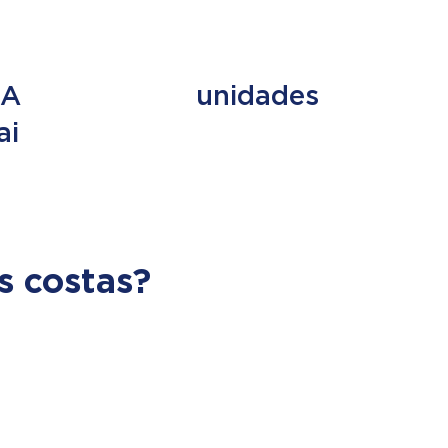
ES
+ de 353
UA
unidades
ai
s costas?