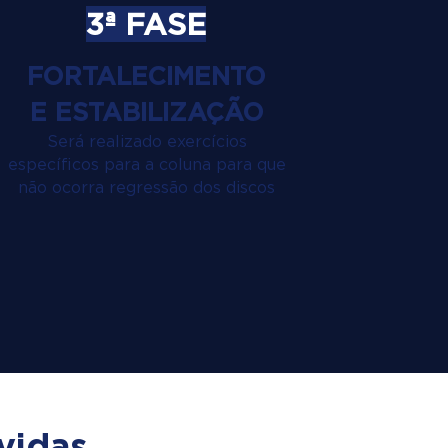
3ª FASE
FORTALECIMENTO
E ESTABILIZAÇÃO
Será realizado exercícios
específicos para a coluna para que
não ocorra regressão dos discos
vidas