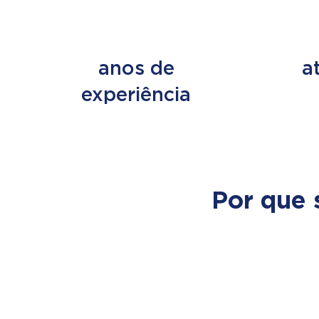
+ de 45
+ d
anos de
a
experiência
Por que 