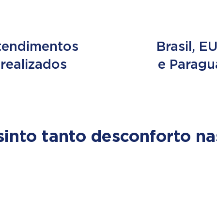
e 2 MILHÕES
3 PAÍS
tendimentos
Brasil, E
realizados
e Paragu
sinto tanto desconforto na