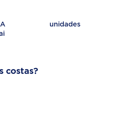
ES
+ de 353
UA
unidades
ai
s costas?