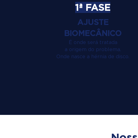
1ª FASE
AJUSTE
BIOMECÂNICO
É onde será tratada
a origem do problema.
Onde nasce a hérnia de disco.
Noss