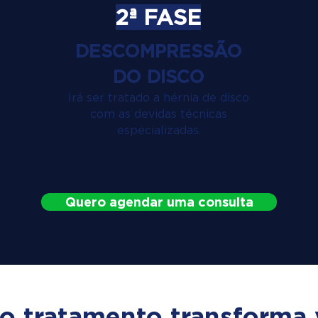
2ª FASE
DESCOMPRESSÃO
DO DISCO
Irá ser tratado a hérnia de disco
com as devidas técnicas
especializadas.
Quero agendar uma consulta
o tratamento transforma 