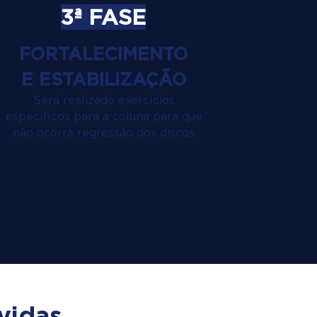
3ª FASE
FORTALECIMENTO
E ESTABILIZAÇÃO
Será realizado exercícios
específicos para a coluna para que
não ocorra regressão dos discos
vidas