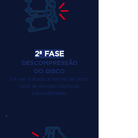
2ª FASE
DESCOMPRESSÃO
DO DISCO
Irá ser tratado a hérnia de disco
com as devidas técnicas
especializadas.