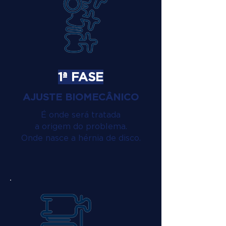
1ª FASE
AJUSTE BIOMECÂNICO
É onde será tratada
a origem do problema.
Onde nasce a hérnia de disco.