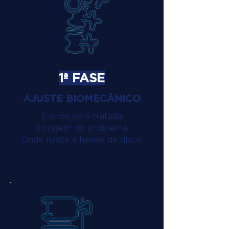
1ª FASE
AJUSTE BIOMECÂNICO
É onde será tratada
a origem do problema.
Onde nasce a hérnia de disco.