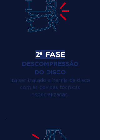
2ª FASE
DESCOMPRESSÃO
DO DISCO
Irá ser tratado a hérnia de disco
com as devidas técnicas
especializadas.