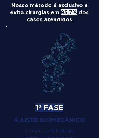
Nosso método é exclusivo e
evita cirurgias em
95,7%
dos
casos atendidos
1ª FASE
AJUSTE BIOMECÂNICO
É onde será tratada
a origem do problema.