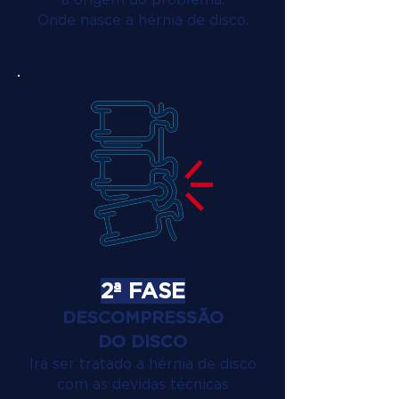
Onde nasce a hérnia de disco.
2ª FASE
DESCOMPRESSÃO
DO DISCO
Irá ser tratado a hérnia de disco
com as devidas técnicas