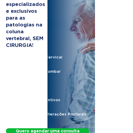
especializados
e exclusivos
para as
patologias na
coluna
vertebral, SEM
CIRURGIA!
Hérnia de Disco Cervical
Hérnia de Disco Lombar
Nervo Ciático
Protocolos Preventivos
Protocolo para Alterações Posturais
Quero agendar uma consulta