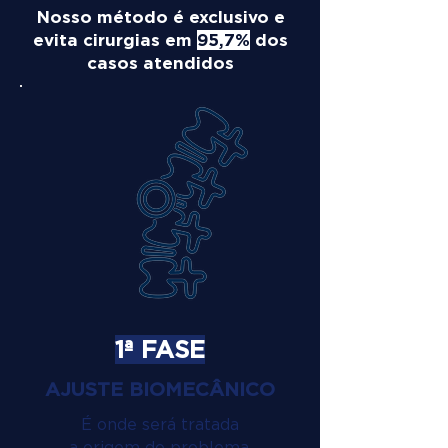
Nosso método é exclusivo e
evita cirurgias em
95,7%
dos
casos atendidos
1ª FASE
AJUSTE BIOMECÂNICO
É onde será tratada
a origem do problema.