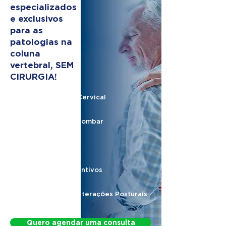
especializados
e exclusivos
para as
patologias na
coluna
vertebral, SEM
CIRURGIA!
Hérnia de Disco Cervical
Hérnia de Disco Lombar
Nervo Ciático
Protocolos Preventivos
Protocolo para Alterações Posturais
Quero agendar uma consulta