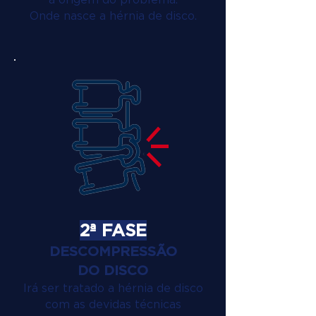
Onde nasce a hérnia de disco.
2ª FASE
DESCOMPRESSÃO
DO DISCO
Irá ser tratado a hérnia de disco
com as devidas técnicas