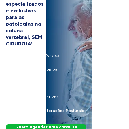
especializados
e exclusivos
para as
patologias na
coluna
vertebral, SEM
CIRURGIA!
Hérnia de Disco Cervical
Hérnia de Disco Lombar
Nervo Ciático
Protocolos Preventivos
Protocolo para Alterações Posturais
Quero agendar uma consulta