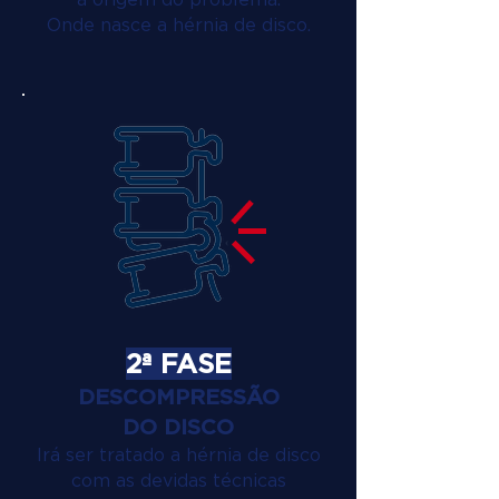
Onde nasce a hérnia de disco.
2ª FASE
DESCOMPRESSÃO
DO DISCO
Irá ser tratado a hérnia de disco
com as devidas técnicas