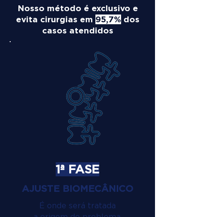
Nosso método é exclusivo e
evita cirurgias em
95,7%
dos
casos atendidos
1ª FASE
AJUSTE BIOMECÂNICO
É onde será tratada
a origem do problema.