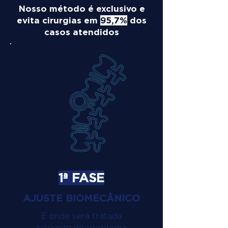
Nosso método é exclusivo e
evita cirurgias em
95,7%
dos
casos atendidos
1ª FASE
AJUSTE BIOMECÂNICO
É onde será tratada
a origem do problema.