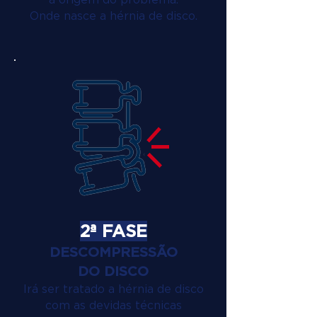
Onde nasce a hérnia de disco.
2ª FASE
DESCOMPRESSÃO
DO DISCO
Irá ser tratado a hérnia de disco
com as devidas técnicas