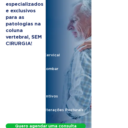
especializados
e exclusivos
para as
patologias na
coluna
vertebral, SEM
CIRURGIA!
Hérnia de Disco Cervical
Hérnia de Disco Lombar
Nervo Ciático
Protocolos Preventivos
Protocolo para Alterações Posturais
Quero agendar uma consulta