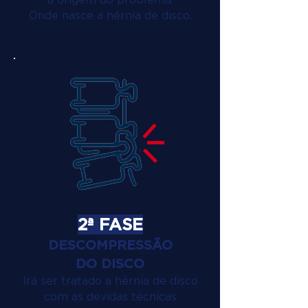
Onde nasce a hérnia de disco.
2ª FASE
DESCOMPRESSÃO
DO DISCO
Irá ser tratado a hérnia de disco
com as devidas técnicas