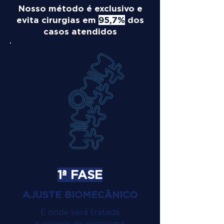
Nosso método é exclusivo e
evita cirurgias em
95,7%
dos
casos atendidos
1ª FASE
AJUSTE BIOMECÂNICO
É onde será tratada
a origem do problema.