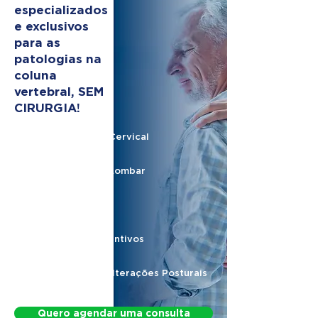
especializados
e exclusivos
para as
patologias na
coluna
vertebral, SEM
CIRURGIA!
Hérnia de Disco Cervical
Hérnia de Disco Lombar
Nervo Ciático
Protocolos Preventivos
Protocolo para Alterações Posturais
Quero agendar uma consulta