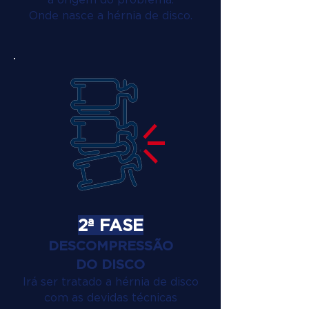
Onde nasce a hérnia de disco.
2ª FASE
DESCOMPRESSÃO
DO DISCO
Irá ser tratado a hérnia de disco
com as devidas técnicas