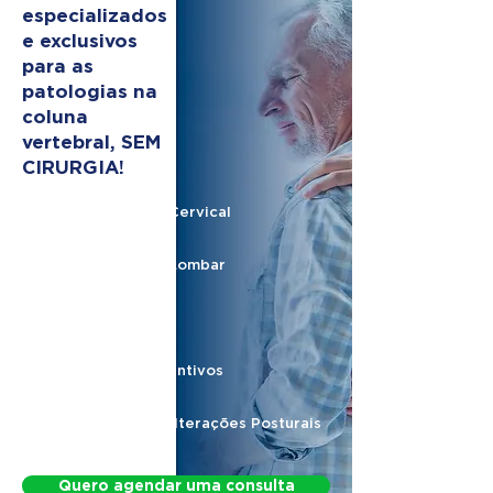
especializados
e exclusivos
para as
patologias na
coluna
vertebral, SEM
CIRURGIA!
Hérnia de Disco Cervical
Hérnia de Disco Lombar
Nervo Ciático
Protocolos Preventivos
Protocolo para Alterações Posturais
Quero agendar uma consulta