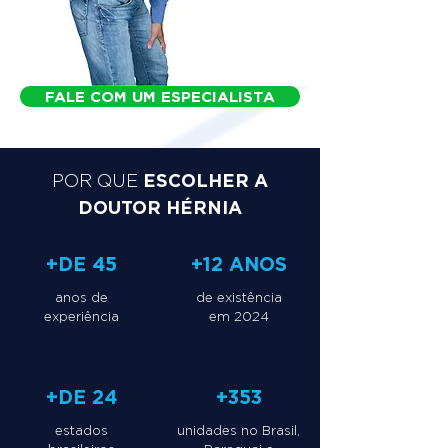
FALE COM UM ESPECIALISTA
ESCOLHER A
POR QUE
DOUTOR HÉRNIA
+DE 45
+12 ANOS
anos de
de existência
experiência
em 2024
+DE 24
+353
estados
unidades no Brasil,