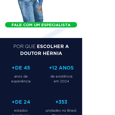
FALE COM UM ESPECIALISTA
ESCOLHER A
POR QUE
DOUTOR HÉRNIA
+DE 45
+12 ANOS
anos de
de existência
experiência
em 2024
+DE 24
+353
estados
unidades no Brasil,