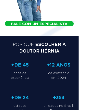
FALE COM UM ESPECIALISTA
ESCOLHER A
POR QUE
DOUTOR HÉRNIA
+DE 45
+12 ANOS
anos de
de existência
experiência
em 2024
+DE 24
+353
estados
unidades no Brasil,