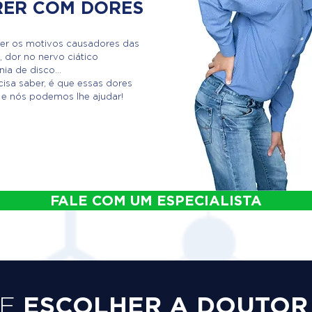
RER COM DORES
er os motivos causadores das
, dor no nervo ciático
ia de disco...
isa saber, é que essas dores
 e nós podemos lhe ajudar!
FALE COM UM ESPECIALISTA
ESCOLHER A DOUTOR
UE