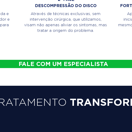
DESCOMPRESSÃO DO DISCO
FORT
ada e
Através de técnicas exclusivas, sem
Ap
dor e
intervenção cirúrgica, que utilizamos,
inic
 para
visam não apenas aliviar os sintomas, mas
mesmo,
tratar a origem do problema.
FALE COM UM ESPECIALISTA
TRATAMENTO
TRANSFOR