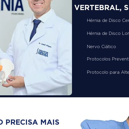
VERTEBRAL, S
Hérnia de Disco Cer
Hérnia de Disco L
Nervo Ciático
Protocolos Prevent
Protocolo para Alt
 PRECISA MAIS