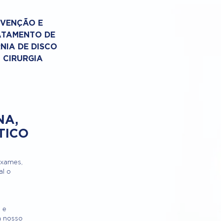
EVENÇÃO E
ATAMENTO DE
NIA DE DISCO
 CIRURGIA
NA,
TICO
exames,
al o
 e
a nosso