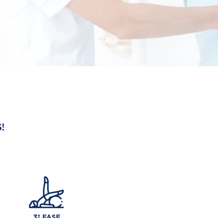
!
3º FASE