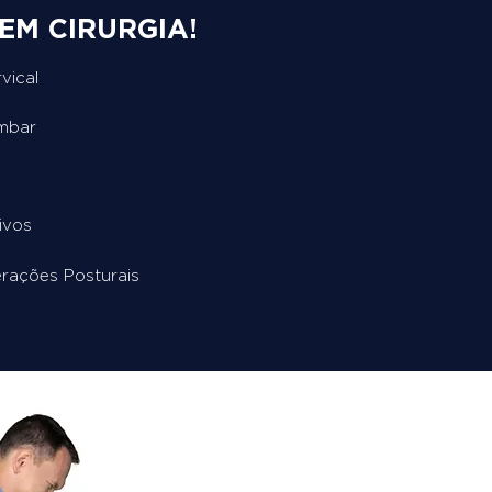
EM CIRURGIA!
vical
ombar
ivos
erações Posturais