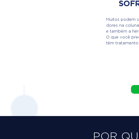
SOF
Muitos podem s
dores na coluna
e também a hérn
O que você prec
têm tratamento
POR Q