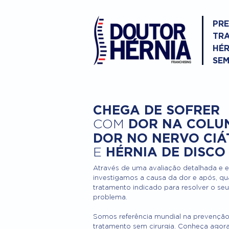
PR
TR
HÉR
SEM
CHEGA DE SOFRER
DOR NA COLU
COM
DOR NO NERVO CIÁ
HÉRNIA DE DISCO
E
Através de uma avaliação detalhada e 
investigamos a causa da dor e após, qu
tratamento indicado para resolver o seu
problema.
Somos referência mundial na prevenção
tratamento sem cirurgia. Conheça agor