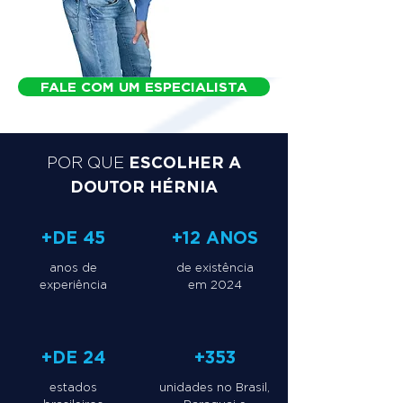
FALE COM UM ESPECIALISTA
ESCOLHER A
POR QUE
DOUTOR HÉRNIA
+DE 45
+12 ANOS
anos de
de existência
experiência
em 2024
+DE 24
+353
estados
unidades no Brasil,