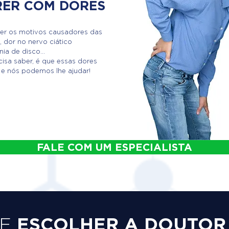
RER COM DORES
er os motivos causadores das
, dor no nervo ciático
ia de disco...
isa saber, é que essas dores
 e nós podemos lhe ajudar!
FALE COM UM ESPECIALISTA
ESCOLHER A DOUTOR
UE