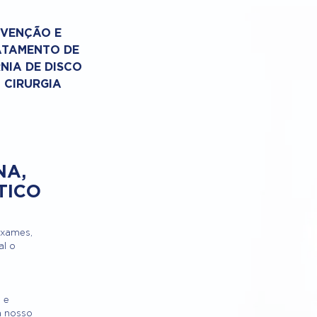
EVENÇÃO E
ATAMENTO DE
NIA DE DISCO
 CIRURGIA
NA,
TICO
exames,
al o
 e
a nosso