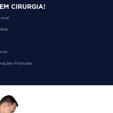
EM CIRURGIA!
vical
ombar
ivos
erações Posturais