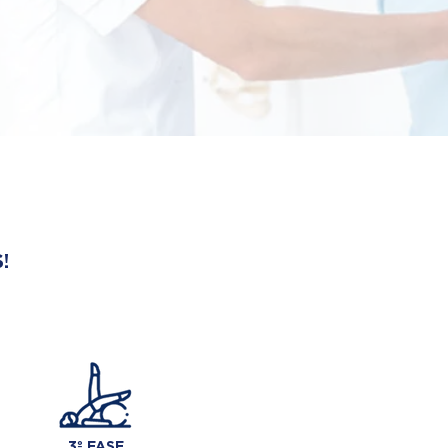
!
3º FASE