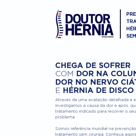
PR
TR
HÉR
SEM
CHEGA DE SOFRER
DOR NA COLU
COM
DOR NO NERVO CIÁ
HÉRNIA DE DISCO
E
Através de uma avaliação detalhada e 
investigamos a causa da dor e após, qu
tratamento indicado para resolver o seu
problema.
Somos referência mundial na prevenção
tratamento sem cirurgia. Conheça agor