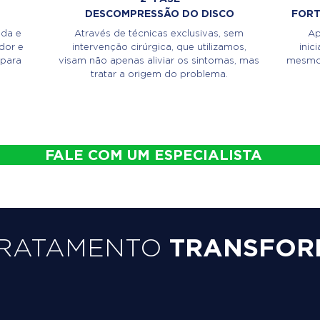
DESCOMPRESSÃO DO DISCO
FORT
ada e
Através de técnicas exclusivas, sem
Ap
dor e
intervenção cirúrgica, que utilizamos,
inic
 para
visam não apenas aliviar os sintomas, mas
mesmo,
tratar a origem do problema.
FALE COM UM ESPECIALISTA
TRATAMENTO
TRANSFOR