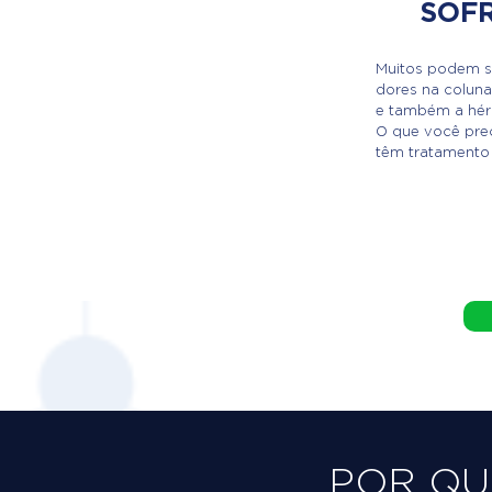
SOF
Muitos podem s
dores na coluna
e também a hérn
O que você prec
têm tratamento
POR Q