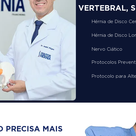
VERTEBRAL, S
Hérnia de Disco Cer
Hérnia de Disco L
Nervo Ciático
Protocolos Prevent
Protocolo para Alt
 PRECISA MAIS